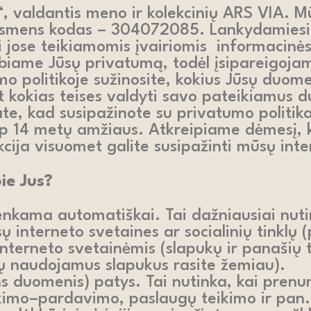
“, valdantis meno ir kolekcinių ARS VIA. 
io asmens kodas – 304072085. Lankydamiesi
i jose teikiamomis įvairiomis informacinė
me Jūsų privatumą, todėl įsipareigojame 
umo politikoje sužinosite, kokius Jūsų duom
t kokias teises valdyti savo pateikiamus
nate, kad susipažinote su privatumo polit
ip 14 metų amžiaus. Atkreipiame dėmesį, k
kcija visuomet galite susipažinti mūsų int
ie Jus?
renkama automatiškai. Tai dažniausiai nuti
ų interneto svetaines ar socialinių tinklų
terneto svetainėmis (slapukų ir panašių
ų naudojamus slapukus rasite žemiau).
ns duomenis) patys. Tai nutinka, kai pren
rkimo–pardavimo, paslaugų teikimo ir pan.)