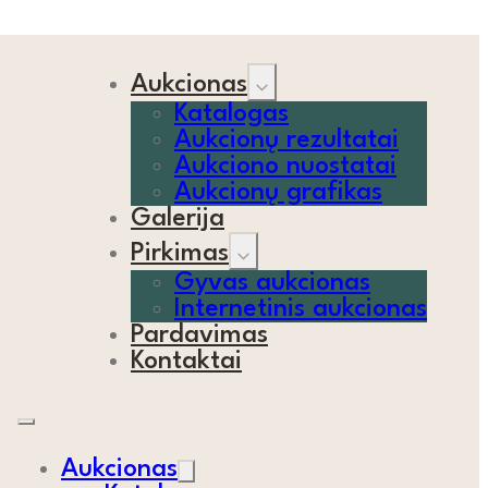
Aukcionas
Katalogas
Aukcionų rezultatai
Aukciono nuostatai
Aukcionų grafikas
Galerija
Pirkimas
Gyvas aukcionas
Internetinis aukcionas
Pardavimas
Kontaktai
Aukcionas