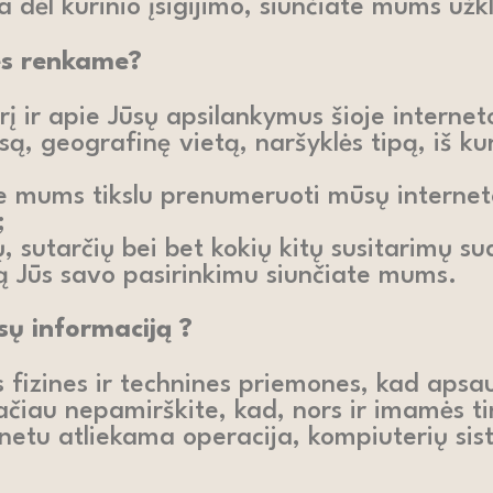
a dėl kūrinio įsigijimo, siunčiate mums užk
es renkame?
į ir apie Jūsų apsilankymus šioje internet
esą, geografinę vietą, naršyklės tipą, iš k
ate mums tikslu prenumeruoti mūsų interne
;
ų, sutarčių bei bet kokių kitų susitarimų 
ią Jūs savo pasirinkimu siunčiate mums.
ų informaciją ?
s fizines ir technines priemones, kad aps
 Tačiau nepamirškite, kad, nors ir imamės 
netu atliekama operacija, kompiuterių sist