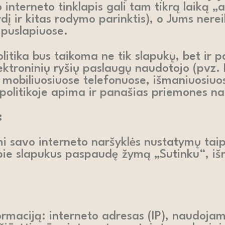
o interneto tinklapis gali tam tikrą laiką „
ydį ir kitas rodymo parinktis), o Jums nerei
 puslapiuose.
itika bus taikoma ne tik slapukų, bet ir p
ktroninių ryšių paslaugų naudotojo (pvz. 
, mobiliuosiuose telefonuose, išmaniuosiuo
politikoje apima ir panašias priemones n
:
i savo interneto naršyklės nustatymų taip,
apie slapukus paspaudę žymą „Sutinku“, išr
formaciją: interneto adresas (IP), naudoja