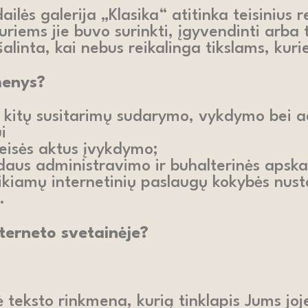
ės galerija „Klasika“ atitinka teisinius 
kuriems jie buvo surinkti, įgyvendinti arba 
alinta, kai nebus reikalinga tikslams, kuri
menys?
ių kitų susitarimų sudarymo, vykdymo bei 
i
eisės aktus įvykdymo;
idaus administravimo ir buhalterinės apsk
teikiamų internetinių paslaugų kokybės nus
.
nterneto svetainėje?
 teksto rinkmena, kurią tinklapis Jums jo