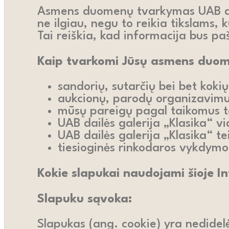
Asmens duomenų tvarkymas UAB dail
ne ilgiau, negu to reikia tikslams, 
Tai reiškia, kad informacija bus paš
Kaip tvarkomi Jūsų asmens duo
sandorių, sutarčių bei bet kok
aukcionų, parodų organizavimu
mūsų pareigų pagal taikomus t
UAB dailės galerija „Klasika“ v
UAB dailės galerija „Klasika“ 
tiesioginės rinkodaros vykdymo
Kokie slapukai naudojami šioje I
Slapuku sąvoka:
Slapukas (ang. cookie) yra nedidelė