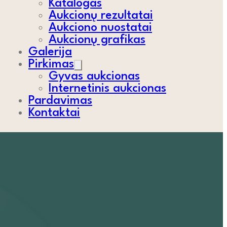
Katalogas
Aukcionų rezultatai
Aukciono nuostatai
Aukcionų grafikas
Galerija
Pirkimas
Gyvas aukcionas
Internetinis aukcionas
Pardavimas
Kontaktai