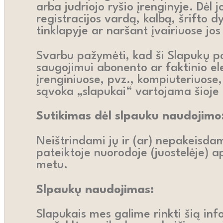
arba judriojo ryšio įrenginyje. Dėl j
registracijos vardą, kalbą, šrifto d
tinklapyje ar naršant įvairiuose jos
Svarbu pažymėti, kad ši Slapukų pol
saugojimui abonento ar faktinio ele
įrenginiuose, pvz., kompiuteriuose
sąvoka „slapukai“ vartojama šioje 
Sutikimas dėl slpauku naudojimo
Neištrindami jų ir (ar) nepakeisdam
pateiktoje nuorodoje (juostelėje) 
metu.
Slpaukų naudojimas:
Slapukais mes galime rinkti šią in