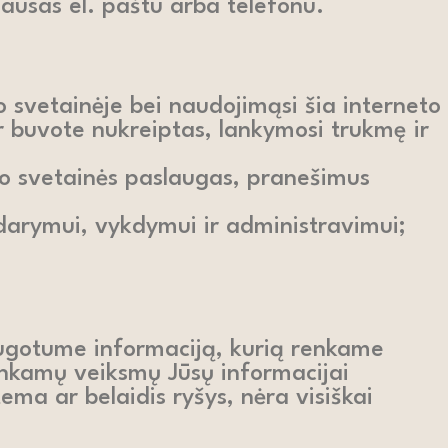
lausas el. paštu arba telefonu.
o svetainėje bei naudojimąsi šia interneto
ur buvote nukreiptas, lankymosi trukmę ir
to svetainės paslaugas, pranešimus
sudarymui, vykdymui ir administravimui;
augotume informaciją, kurią renkame
tinkamų veiksmų Jūsų informacijai
ema ar belaidis ryšys, nėra visiškai