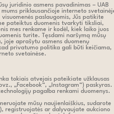
Mūsų juridinio asmens pavadinimas – UAB
 mums priklausančioje interneto svetainėj
s visuomenės paslaugomis, Jūs patikite
pateiktus duomenis tvarkyti tiksliai,
enis mes renkame ir kodėl, kiek laiko juos
 duomenis turite. Tęsdami naršymą mūsų
ika, joje aprašytu asmens duomenų
ad privatumo politika gali būti keičiama,
erneto svetainėse.
nka tokiais atvejais pateikiate užklausas
 (pvz., „Facebook“, „Instagram“) paskyras.
 technologijų pagalba renkami duomenys.
umeruojate mūsų naujienlaiškius, sudarote
, registruojatės ar dalyvaujate aukciono