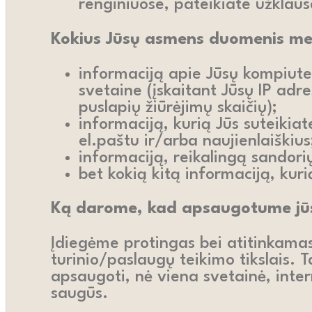
renginiuose, pateikiate užklaus
Kokius Jūsų asmens duomenis m
informaciją apie Jūsų kompiuter
svetaine (įskaitant Jūsų IP adr
puslapių žiūrėjimų skaičių);
informaciją, kurią Jūs suteiki
el.paštu ir/arba naujienlaiškius
informaciją, reikalingą sandori
bet kokią kitą informaciją, kur
Ką darome, kad apsaugotume jūs
Įdiegėme protingas bei atitinkama
turinio/paslaugų teikimo tikslais.
apsaugoti, nė viena svetainė, inter
saugūs.