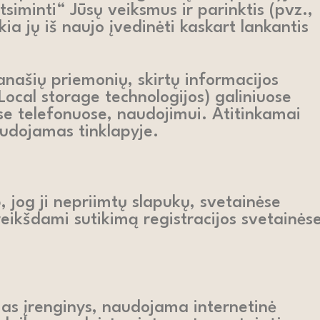
atsiminti“ Jūsų veiksmus ir parinktis (pvz.,
kia jų iš naujo įvedinėti kaskart lankantis
anašių priemonių, skirtų informacijos
Local storage technologijos) galiniuose
se telefonuose, naudojimui. Atitinkamai
audojamas tinklapyje.
 jog ji nepriimtų slapukų, svetainėse
eikšdami sutikimą registracijos svetainės
mas įrenginys, naudojama internetinė