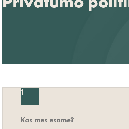
Privatumo polit
1
Kas mes esame?