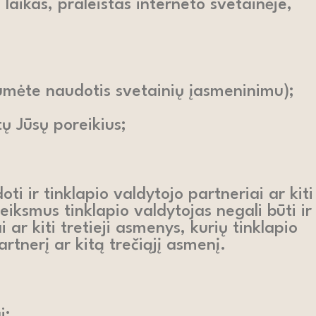
laikas, praleistas interneto svetainėje,
umėte naudotis svetainių įasmeninimu);
tų Jūsų poreikius;
i ir tinklapio valdytojo partneriai ar kiti
eiksmus tinklapio valdytojas negali būti ir
ar kiti tretieji asmenys, kurių tinklapio
rtnerį ar kitą trečiąjį asmenį.
i;