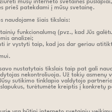
iūrėti mūsų interneto svetainės puslapiai, 
tės prieš patekdami į mūsų svetainę.
 naudojame šiais tikslais:
tainių funkcionalumą (pvz., kad Jūs galėt
mis analizei;
 ir vystyti taip, kad jos dar geriau atitik
mui.
o nustatytais tikslais taip pat gali naudot
aldytojas nekontroliuoja. Už tokių asmenų v
sų sutikimo tinklapio valdytojo partneriai 
slapukus, turėtumėte kreiptis į konkretų pa
kurie yra būtini interneto svetainių veikimu