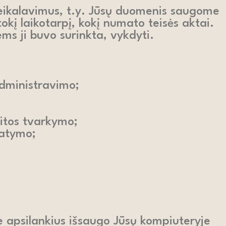
reikalavimus, t.y. Jūsų duomenis saugome
tokį laikotarpį, kokį numato teisės aktai.
ems ji buvo surinkta, vykdyti.
administravimo;
aitos tvarkymo;
tatymo;
je apsilankius išsaugo Jūsų kompiuteryje