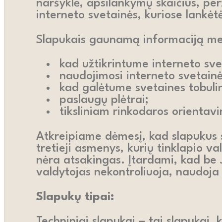
naršyklė, apsilankymų skaičius, perž
interneto svetainės, kuriose lankė
Slapukais gaunamą informaciją mes
kad užtikrintume interneto sve
naudojimosi interneto svetainė
kad galėtume svetaines tobulinti
paslaugų plėtrai;
tiksliniam rinkodaros orientavi
Atkreipiame dėmesį, kad slapukus sav
tretieji asmenys, kurių tinklapio v
nėra atsakingas. Įtardami, kad be Jū
valdytojas nekontroliuoja, naudoja 
Slapukų tipai:
Techniniai slapukai – tai slapukai, 