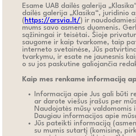
Esame UAB dailės galerija „Klasika
dailės galerija „Klasika“, juridin
(
https://arsvia.lt/
) ir naudodamies
mums savo asmens duomenis. Gerbia
sąžiningai ir teisėtai. Šioje privat
saugome ir kaip tvarkome, taip pa
interneto svetainėse, Jūs patvirti
tvarkymu, ir esate ne jaunesnis ka
o su jos paskutine galiojančia reda
Kaip mes renkame informaciją ap
Informacija apie Jus gali būti 
ar darote viešus įrašus per mūs
Naudojatės mūsų valdomomis in
Daugiau informacijos apie mūs
Jūs pateikti informaciją (asme
su mumis sutartį (komisinę, pi