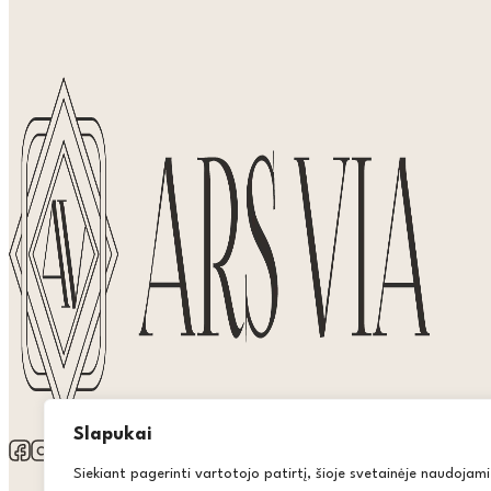
Slapukai
Siekiant pagerinti vartotojo patirtį, šioje svetainėje naudojami