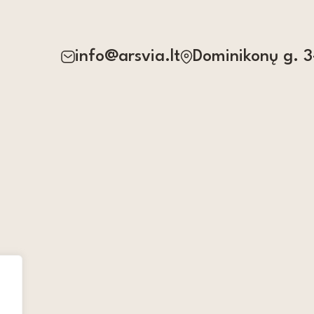
info@arsvia.lt
Dominikonų g. 3-