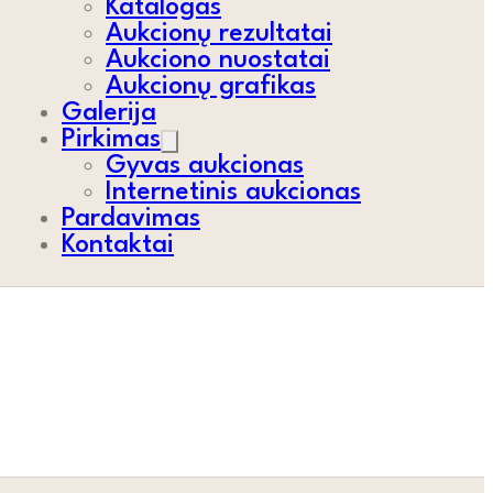
Katalogas
Aukcionų rezultatai
Aukciono nuostatai
Aukcionų grafikas
Galerija
Pirkimas
Gyvas aukcionas
Internetinis aukcionas
Pardavimas
Kontaktai