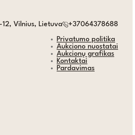
12, Vilnius, Lietuva
+37064378688
Privatumo politika
Aukciono nuostatai
Aukcionų grafikas
Kontaktai
Pardavimas