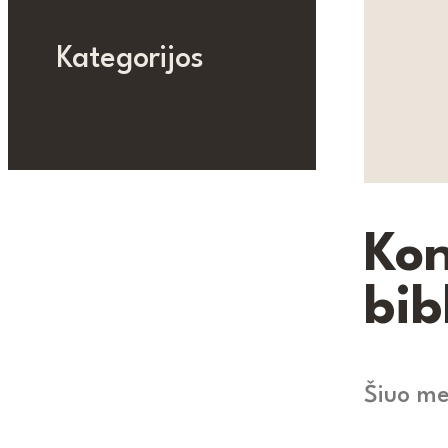
Kategorijos
Kon
bib
Šiuo me