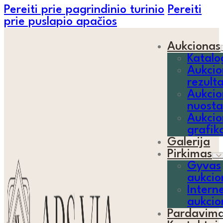
Pereiti prie pagrindinio turinio
Pereiti
prie puslapio apačios
Aukcionas
Katalo
Aukcio
rezult
Aukcio
nuosta
Aukcio
grafik
Galerija
Pirkimas
Gyvas
aukcio
Interne
aukcio
Pardavim