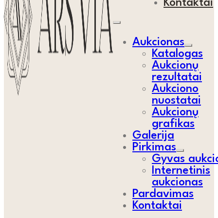
Kontaktai
Aukcionas
Katalogas
Aukcionų
rezultatai
Aukciono
nuostatai
Aukcionų
grafikas
Galerija
Pirkimas
Gyvas aukci
Internetinis
aukcionas
Pardavimas
Kontaktai